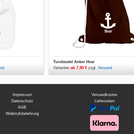
Turnbeutel Anker Hvar
and
Varianten
ab 7,90 €
zzgl.
Versand
Impressum
Versandkosten
Datenschutz
Lieferzeiten
AGB
Widerrufsbelehrung