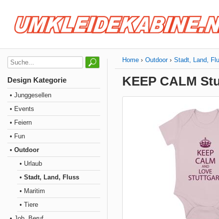
Home
Outdoor
Stadt, Land, Fl
KEEP CALM Stu
Design Kategorie
• Junggesellen
• Events
• Feiern
• Fun
• Outdoor
• Urlaub
• Stadt, Land, Fluss
• Maritim
• Tiere
• Job, Beruf