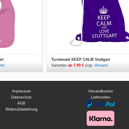
rt
Turnbeutel KEEP CALM Stuttgart
and
Varianten
ab 7,90 €
zzgl.
Versand
Impressum
Versandkosten
Datenschutz
Lieferzeiten
AGB
Widerrufsbelehrung