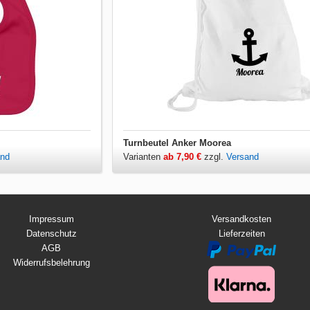
Turnbeutel Anker Moorea
and
Varianten
ab 7,90 €
zzgl.
Versand
Impressum
Versandkosten
Datenschutz
Lieferzeiten
AGB
Widerrufsbelehrung