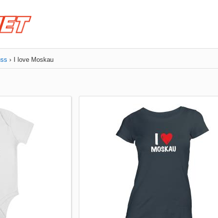
uss
I love Moskau