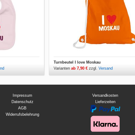
Turnbeutel I love Moskau
and
Varianten
ab 7,90 €
zzgl.
Versand
Impressum
Versandkosten
Datenschutz
Lieferzeiten
AGB
Widerrufsbelehrung