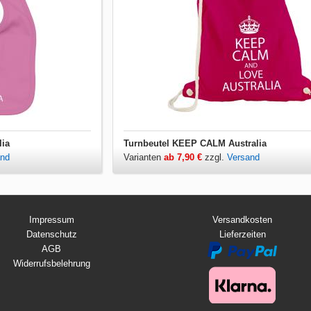
ia
Turnbeutel KEEP CALM Australia
and
Varianten
ab 7,90 €
zzgl.
Versand
Impressum
Versandkosten
Datenschutz
Lieferzeiten
AGB
Widerrufsbelehrung