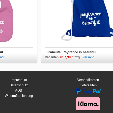
ul
Turnbeutel Psytrance is beautiful
and
Varianten
ab 7,90 €
zzgl.
Versand
Impressum
Versandkosten
Datenschutz
Lieferzeiten
AGB
Widerrufsbelehrung