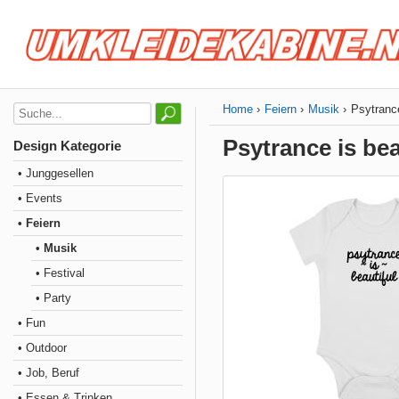
Home
Feiern
Musik
Psytrance
Psytrance is bea
Design Kategorie
• Junggesellen
• Events
• Feiern
• Musik
• Festival
• Party
• Fun
• Outdoor
• Job, Beruf
• Essen & Trinken