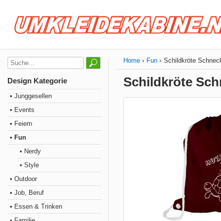
Home
Fun
Schildkröte Schnec
Schildkröte Sch
Design Kategorie
• Junggesellen
• Events
• Feiern
• Fun
• Nerdy
• Style
• Outdoor
• Job, Beruf
• Essen & Trinken
• Familie