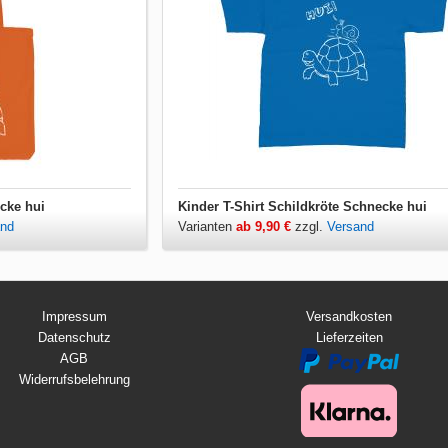
cke hui
Kinder T-Shirt Schildkröte Schnecke hui
and
Varianten
ab 9,90 €
zzgl.
Versand
Impressum
Versandkosten
Datenschutz
Lieferzeiten
AGB
Widerrufsbelehrung