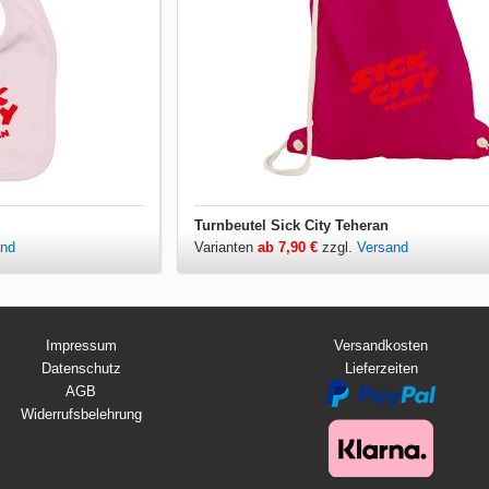
Turnbeutel Sick City Teheran
and
Varianten
ab 7,90 €
zzgl.
Versand
Impressum
Versandkosten
Datenschutz
Lieferzeiten
AGB
Widerrufsbelehrung