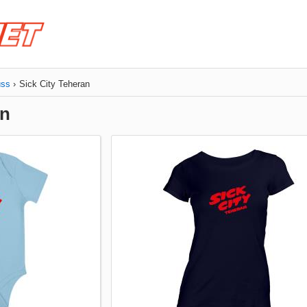
uss
Sick City Teheran
an