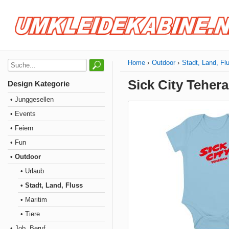
Home
Outdoor
Stadt, Land, Fl
Sick City Teher
Design Kategorie
• Junggesellen
• Events
• Feiern
• Fun
• Outdoor
• Urlaub
• Stadt, Land, Fluss
• Maritim
• Tiere
• Job, Beruf