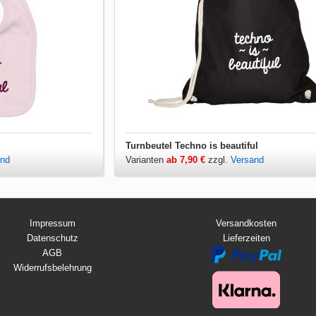
Turnbeutel Techno is beautiful
and
Varianten
ab 7,90 €
zzgl.
Versand
Impressum
Versandkosten
Datenschutz
Lieferzeiten
AGB
Widerrufsbelehrung