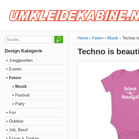
Home
Feiern
Musik
Techno is
Techno is beauti
Design Kategorie
• Junggesellen
• Events
• Feiern
• Musik
• Festival
• Party
• Fun
• Outdoor
• Job, Beruf
• Essen & Trinken