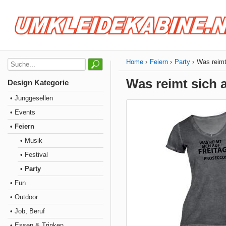
Home
Feiern
Party
Was reimt
Was reimt sich 
Design Kategorie
• Junggesellen
• Events
• Feiern
• Musik
• Festival
• Party
• Fun
• Outdoor
• Job, Beruf
• Essen & Trinken