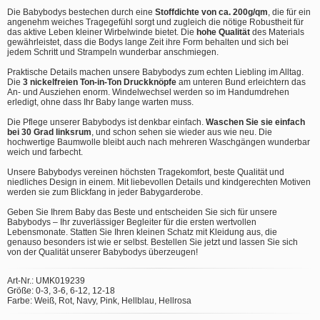
Die Babybodys bestechen durch eine
Stoffdichte von ca. 200g/qm
, die für ein
angenehm weiches Tragegefühl sorgt und zugleich die nötige Robustheit für
das aktive Leben kleiner Wirbelwinde bietet. Die
hohe Qualität
des Materials
gewährleistet, dass die Bodys lange Zeit ihre Form behalten und sich bei
jedem Schritt und Strampeln wunderbar anschmiegen.
Praktische Details machen unsere Babybodys zum echten Liebling im Alltag.
Die
3 nickelfreien Ton-in-Ton Druckknöpfe
am unteren Bund erleichtern das
An- und Ausziehen enorm. Windelwechsel werden so im Handumdrehen
erledigt, ohne dass Ihr Baby lange warten muss.
Die Pflege unserer Babybodys ist denkbar einfach.
Waschen Sie sie einfach
bei 30 Grad linksrum
, und schon sehen sie wieder aus wie neu. Die
hochwertige Baumwolle bleibt auch nach mehreren Waschgängen wunderbar
weich und farbecht.
Unsere Babybodys vereinen höchsten Tragekomfort, beste Qualität und
niedliches Design in einem. Mit liebevollen Details und kindgerechten Motiven
werden sie zum Blickfang in jeder Babygarderobe.
Geben Sie Ihrem Baby das Beste und entscheiden Sie sich für unsere
Babybodys – Ihr zuverlässiger Begleiter für die ersten wertvollen
Lebensmonate. Statten Sie Ihren kleinen Schatz mit Kleidung aus, die
genauso besonders ist wie er selbst. Bestellen Sie jetzt und lassen Sie sich
von der Qualität unserer Babybodys überzeugen!
Art-Nr.: UMK019239
Größe: 0-3, 3-6, 6-12, 12-18
Farbe: Weiß, Rot, Navy, Pink, Hellblau, Hellrosa