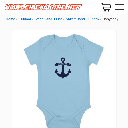
Home
Outdoor
Stadt, Land, Fluss
Anker/ Band - Lübeck
Babybody