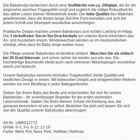
Die Babybodys bestechen durch eine
Stoffdichte von ca. 200g/qm
, die für ein
angenehm weiches Tragegefühl sorgt und zugleich die nötige Robustheit für
das aktive Leben kleiner Wirbelwinde bietet. Die
hohe Qualität
des Materials
gewährleistet, dass die Bodys lange Zeit ihre Form behalten und sich bei
jedem Schritt und Strampeln wunderbar anschmiegen.
Praktische Details machen unsere Babybodys zum echten Liebling im Alltag.
Die
3 nickelfreien Ton-in-Ton Druckknöpfe
am unteren Bund erleichtern das
An- und Ausziehen enorm. Windelwechsel werden so im Handumdrehen
erledigt, ohne dass Ihr Baby lange warten muss.
Die Pflege unserer Babybodys ist denkbar einfach.
Waschen Sie sie einfach
bei 30 Grad linksrum
, und schon sehen sie wieder aus wie neu. Die
hochwertige Baumwolle bleibt auch nach mehreren Waschgängen wunderbar
weich und farbecht.
Unsere Babybodys vereinen höchsten Tragekomfort, beste Qualität und
niedliches Design in einem. Mit liebevollen Details und kindgerechten Motiven
werden sie zum Blickfang in jeder Babygarderobe.
Geben Sie Ihrem Baby das Beste und entscheiden Sie sich für unsere
Babybodys – Ihr zuverlässiger Begleiter für die ersten wertvollen
Lebensmonate. Statten Sie Ihren kleinen Schatz mit Kleidung aus, die
genauso besonders ist wie er selbst. Bestellen Sie jetzt und lassen Sie sich
von der Qualität unserer Babybodys überzeugen!
Art-Nr.: UMK012772
Größe: 0-3, 3-6, 6-12, 12-18
Farbe: Weiß, Rot, Navy, Pink, Hellblau, Hellrosa