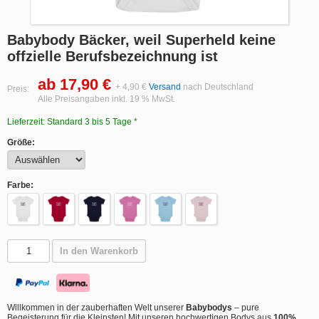
Babybody Bäcker, weil Superheld keine
offzielle Berufsbezeichnung ist
ab 17,90 €
+ 4,90 €
Versand
nach Deutschland
Preis:
Alle Preisangaben inkl. 19 % MwSt.
Lieferzeit: Standard 3 bis 5 Tage *
Größe:
Farbe:
In den Warenkorb
Willkommen in der zauberhaften Welt unserer
Babybodys
– pure
Begeisterung für die Kleinsten! Mit unseren hochwertigen Bodys aus
100%