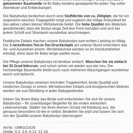
gekämmter Baumwolle
ist Ihr Baby bestens gewappnet für jeden Tag voller
Abenteuer und Entdeckungen.
Die Babybodys bestechen durch eine
Stoffdichte von ca. 200g/qm
, die für ein
angenehm weiches Tragegefühl sorgt und zugleich die nötige Robustheit für
das aktive Leben kleiner Wirbelwinde bietet. Die
hohe Qualität
des Materials
gewährleistet, dass die Bodys lange Zeit ihre Form behalten und sich bei
jedem Schritt und Strampeln wunderbar anschmiegen.
Praktische Details machen unsere Babybodys zum echten Liebling im Alltag.
Die
3 nickelfreien Ton-in-Ton Druckknöpfe
am unteren Bund erleichtern das
An- und Ausziehen enorm. Windelwechsel werden so im Handumdrehen
erledigt, ohne dass Ihr Baby lange warten muss.
Die Pflege unserer Babybodys ist denkbar einfach.
Waschen Sie sie einfach
bei 30 Grad linksrum
, und schon sehen sie wieder aus wie neu. Die
hochwertige Baumwolle bleibt auch nach mehreren Waschgängen wunderbar
weich und farbecht.
Unsere Babybodys vereinen höchsten Tragekomfort, beste Qualität und
niedliches Design in einem. Mit liebevollen Details und kindgerechten Motiven
werden sie zum Blickfang in jeder Babygarderobe.
Geben Sie Ihrem Baby das Beste und entscheiden Sie sich für unsere
Babybodys – Ihr zuverlässiger Begleiter für die ersten wertvollen
Lebensmonate. Statten Sie Ihren kleinen Schatz mit Kleidung aus, die
genauso besonders ist wie er selbst. Bestellen Sie jetzt und lassen Sie sich
von der Qualität unserer Babybodys überzeugen!
Art-Nr.: UMK021429
Größe: 0-3, 3-6, 6-12, 12-18