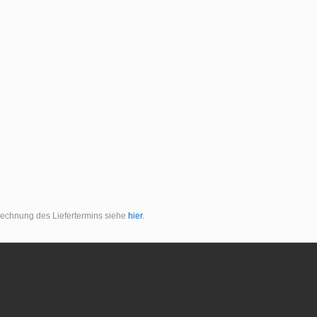
erechnung des Liefertermins siehe
hier
.