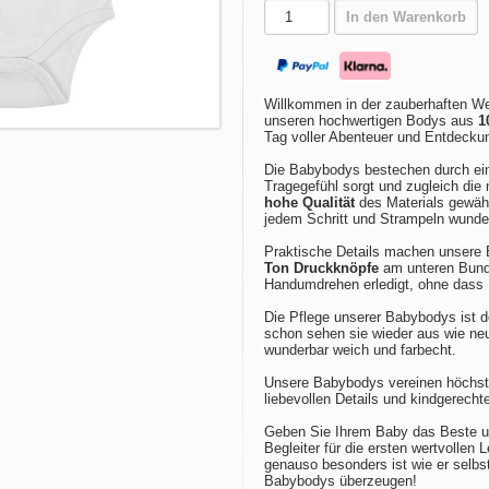
In den Warenkorb
Willkommen in der zauberhaften We
unseren hochwertigen Bodys aus
1
Tag voller Abenteuer und Entdecku
Die Babybodys bestechen durch e
Tragegefühl sorgt und zugleich die 
hohe Qualität
des Materials gewähr
jedem Schritt und Strampeln wund
Praktische Details machen unsere 
Ton Druckknöpfe
am unteren Bund 
Handumdrehen erledigt, ohne dass 
Die Pflege unserer Babybodys ist 
schon sehen sie wieder aus wie n
wunderbar weich und farbecht.
Unsere Babybodys vereinen höchste
liebevollen Details und kindgerech
Geben Sie Ihrem Baby das Beste un
Begleiter für die ersten wertvollen
genauso besonders ist wie er selbst
Babybodys überzeugen!