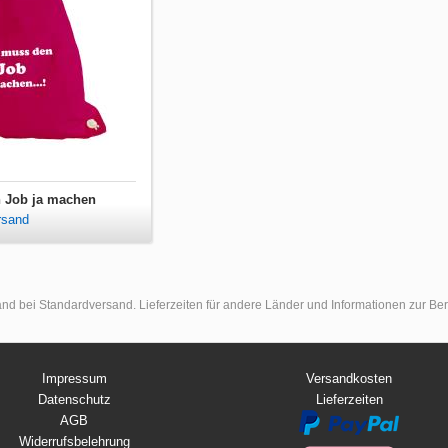
n Job ja machen
rsand
land bei Standardversand. Lieferzeiten für andere Länder und Informationen zur B
Impressum
Versandkosten
Datenschutz
Lieferzeiten
AGB
Widerrufsbelehrung