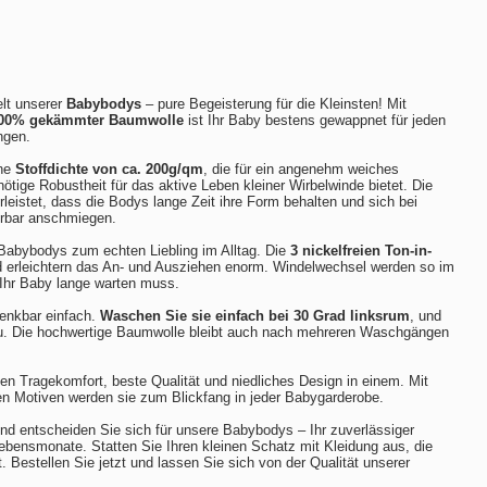
lt unserer
Babybodys
– pure Begeisterung für die Kleinsten! Mit
00% gekämmter Baumwolle
ist Ihr Baby bestens gewappnet für jeden
ngen.
ine
Stoffdichte von ca. 200g/qm
, die für ein angenehm weiches
nötige Robustheit für das aktive Leben kleiner Wirbelwinde bietet. Die
leistet, dass die Bodys lange Zeit ihre Form behalten und sich bei
erbar anschmiegen.
Babybodys zum echten Liebling im Alltag. Die
3 nickelfreien Ton-in-
erleichtern das An- und Ausziehen enorm. Windelwechsel werden so im
Ihr Baby lange warten muss.
denkbar einfach.
Waschen Sie sie einfach bei 30 Grad linksrum
, und
eu. Die hochwertige Baumwolle bleibt auch nach mehreren Waschgängen
n Tragekomfort, beste Qualität und niedliches Design in einem. Mit
ten Motiven werden sie zum Blickfang in jeder Babygarderobe.
d entscheiden Sie sich für unsere Babybodys – Ihr zuverlässiger
 Lebensmonate. Statten Sie Ihren kleinen Schatz mit Kleidung aus, die
. Bestellen Sie jetzt und lassen Sie sich von der Qualität unserer