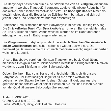
Die Babybodys bestechen durch eine
Stoffdichte von ca. 200g/qm
, die für ein
angenehm weiches Tragegefühl sorgt und zugleich die nötige Robustheit für
das aktive Leben kleiner Wirbelwinde bietet. Die
hohe Qualität
des Materials
gewährleistet, dass die Bodys lange Zeit ihre Form behalten und sich bei
jedem Schritt und Strampeln wunderbar anschmiegen.
Praktische Details machen unsere Babybodys zum echten Liebling im Alltag.
Die
3 nickelfreien Ton-in-Ton Druckknöpfe
am unteren Bund erleichtern das
An- und Ausziehen enorm. Windelwechsel werden so im Handumdrehen
erledigt, ohne dass Ihr Baby lange warten muss.
Die Pflege unserer Babybodys ist denkbar einfach.
Waschen Sie sie einfach
bei 30 Grad linksrum
, und schon sehen sie wieder aus wie neu. Die
hochwertige Baumwolle bleibt auch nach mehreren Waschgängen wunderbar
weich und farbecht.
Unsere Babybodys vereinen höchsten Tragekomfort, beste Qualität und
niedliches Design in einem. Mit liebevollen Details und kindgerechten Motiven
werden sie zum Blickfang in jeder Babygarderobe.
Geben Sie Ihrem Baby das Beste und entscheiden Sie sich für unsere
Babybodys – Ihr zuverlässiger Begleiter für die ersten wertvollen
Lebensmonate. Statten Sie Ihren kleinen Schatz mit Kleidung aus, die
genauso besonders ist wie er selbst. Bestellen Sie jetzt und lassen Sie sich
von der Qualität unserer Babybodys überzeugen!
Art-Nr.: UMK009420
Größe: 0-3, 3-6, 6-12, 12-18
Farbe: Weiß, Rot, Navy, Pink, Hellblau, Hellrosa