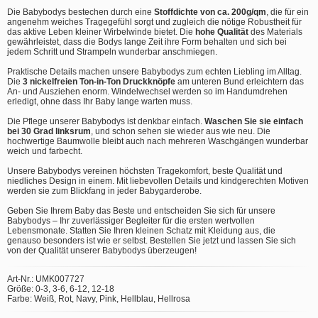
Die Babybodys bestechen durch eine
Stoffdichte von ca. 200g/qm
, die für ein
angenehm weiches Tragegefühl sorgt und zugleich die nötige Robustheit für
das aktive Leben kleiner Wirbelwinde bietet. Die
hohe Qualität
des Materials
gewährleistet, dass die Bodys lange Zeit ihre Form behalten und sich bei
jedem Schritt und Strampeln wunderbar anschmiegen.
Praktische Details machen unsere Babybodys zum echten Liebling im Alltag.
Die
3 nickelfreien Ton-in-Ton Druckknöpfe
am unteren Bund erleichtern das
An- und Ausziehen enorm. Windelwechsel werden so im Handumdrehen
erledigt, ohne dass Ihr Baby lange warten muss.
Die Pflege unserer Babybodys ist denkbar einfach.
Waschen Sie sie einfach
bei 30 Grad linksrum
, und schon sehen sie wieder aus wie neu. Die
hochwertige Baumwolle bleibt auch nach mehreren Waschgängen wunderbar
weich und farbecht.
Unsere Babybodys vereinen höchsten Tragekomfort, beste Qualität und
niedliches Design in einem. Mit liebevollen Details und kindgerechten Motiven
werden sie zum Blickfang in jeder Babygarderobe.
Geben Sie Ihrem Baby das Beste und entscheiden Sie sich für unsere
Babybodys – Ihr zuverlässiger Begleiter für die ersten wertvollen
Lebensmonate. Statten Sie Ihren kleinen Schatz mit Kleidung aus, die
genauso besonders ist wie er selbst. Bestellen Sie jetzt und lassen Sie sich
von der Qualität unserer Babybodys überzeugen!
Art-Nr.: UMK007727
Größe: 0-3, 3-6, 6-12, 12-18
Farbe: Weiß, Rot, Navy, Pink, Hellblau, Hellrosa