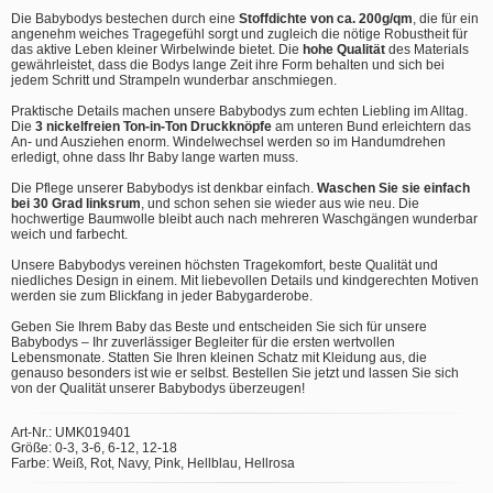
Die Babybodys bestechen durch eine
Stoffdichte von ca. 200g/qm
, die für ein
angenehm weiches Tragegefühl sorgt und zugleich die nötige Robustheit für
das aktive Leben kleiner Wirbelwinde bietet. Die
hohe Qualität
des Materials
gewährleistet, dass die Bodys lange Zeit ihre Form behalten und sich bei
jedem Schritt und Strampeln wunderbar anschmiegen.
Praktische Details machen unsere Babybodys zum echten Liebling im Alltag.
Die
3 nickelfreien Ton-in-Ton Druckknöpfe
am unteren Bund erleichtern das
An- und Ausziehen enorm. Windelwechsel werden so im Handumdrehen
erledigt, ohne dass Ihr Baby lange warten muss.
Die Pflege unserer Babybodys ist denkbar einfach.
Waschen Sie sie einfach
bei 30 Grad linksrum
, und schon sehen sie wieder aus wie neu. Die
hochwertige Baumwolle bleibt auch nach mehreren Waschgängen wunderbar
weich und farbecht.
Unsere Babybodys vereinen höchsten Tragekomfort, beste Qualität und
niedliches Design in einem. Mit liebevollen Details und kindgerechten Motiven
werden sie zum Blickfang in jeder Babygarderobe.
Geben Sie Ihrem Baby das Beste und entscheiden Sie sich für unsere
Babybodys – Ihr zuverlässiger Begleiter für die ersten wertvollen
Lebensmonate. Statten Sie Ihren kleinen Schatz mit Kleidung aus, die
genauso besonders ist wie er selbst. Bestellen Sie jetzt und lassen Sie sich
von der Qualität unserer Babybodys überzeugen!
Art-Nr.: UMK019401
Größe: 0-3, 3-6, 6-12, 12-18
Farbe: Weiß, Rot, Navy, Pink, Hellblau, Hellrosa