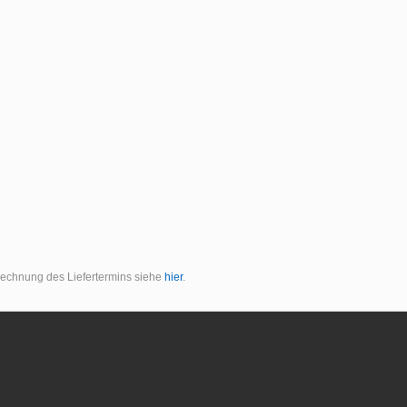
erechnung des Liefertermins siehe
hier
.