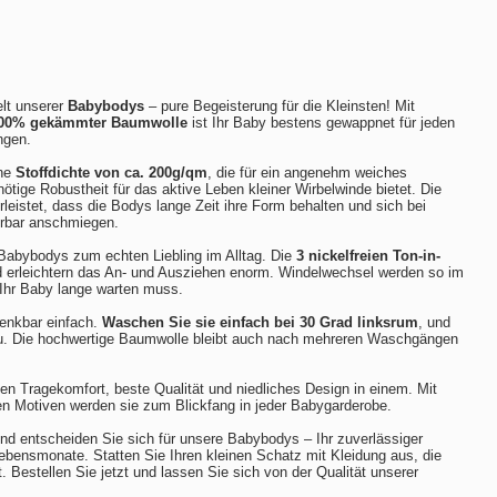
lt unserer
Babybodys
– pure Begeisterung für die Kleinsten! Mit
00% gekämmter Baumwolle
ist Ihr Baby bestens gewappnet für jeden
ngen.
ine
Stoffdichte von ca. 200g/qm
, die für ein angenehm weiches
nötige Robustheit für das aktive Leben kleiner Wirbelwinde bietet. Die
leistet, dass die Bodys lange Zeit ihre Form behalten und sich bei
erbar anschmiegen.
Babybodys zum echten Liebling im Alltag. Die
3 nickelfreien Ton-in-
erleichtern das An- und Ausziehen enorm. Windelwechsel werden so im
Ihr Baby lange warten muss.
denkbar einfach.
Waschen Sie sie einfach bei 30 Grad linksrum
, und
eu. Die hochwertige Baumwolle bleibt auch nach mehreren Waschgängen
n Tragekomfort, beste Qualität und niedliches Design in einem. Mit
ten Motiven werden sie zum Blickfang in jeder Babygarderobe.
d entscheiden Sie sich für unsere Babybodys – Ihr zuverlässiger
 Lebensmonate. Statten Sie Ihren kleinen Schatz mit Kleidung aus, die
. Bestellen Sie jetzt und lassen Sie sich von der Qualität unserer