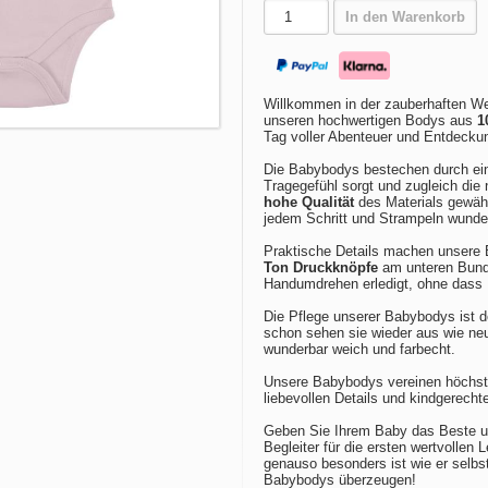
In den Warenkorb
Willkommen in der zauberhaften We
unseren hochwertigen Bodys aus
1
Tag voller Abenteuer und Entdecku
Die Babybodys bestechen durch e
Tragegefühl sorgt und zugleich die 
hohe Qualität
des Materials gewähr
jedem Schritt und Strampeln wund
Praktische Details machen unsere 
Ton Druckknöpfe
am unteren Bund 
Handumdrehen erledigt, ohne dass 
Die Pflege unserer Babybodys ist 
schon sehen sie wieder aus wie n
wunderbar weich und farbecht.
Unsere Babybodys vereinen höchste
liebevollen Details und kindgerech
Geben Sie Ihrem Baby das Beste un
Begleiter für die ersten wertvollen
genauso besonders ist wie er selbst
Babybodys überzeugen!