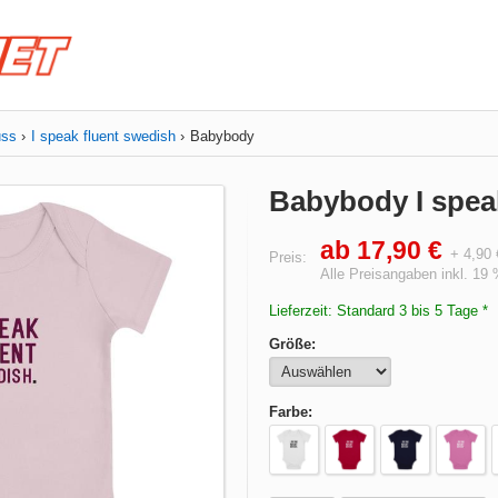
uss
I speak fluent swedish
Babybody
Babybody I spea
ab 17,90 €
+ 4,90
Preis:
Alle Preisangaben inkl. 19
Lieferzeit: Standard 3 bis 5 Tage *
Größe:
Farbe: