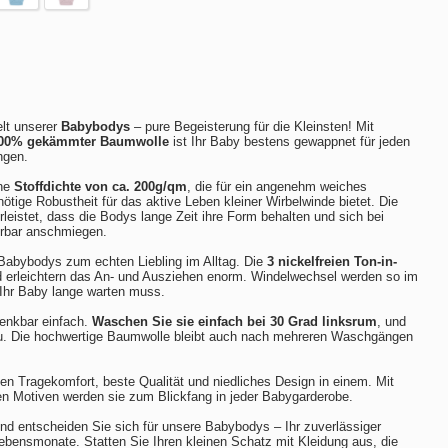
lt unserer
Babybodys
– pure Begeisterung für die Kleinsten! Mit
00% gekämmter Baumwolle
ist Ihr Baby bestens gewappnet für jeden
ngen.
ine
Stoffdichte von ca. 200g/qm
, die für ein angenehm weiches
nötige Robustheit für das aktive Leben kleiner Wirbelwinde bietet. Die
leistet, dass die Bodys lange Zeit ihre Form behalten und sich bei
erbar anschmiegen.
Babybodys zum echten Liebling im Alltag. Die
3 nickelfreien Ton-in-
erleichtern das An- und Ausziehen enorm. Windelwechsel werden so im
Ihr Baby lange warten muss.
denkbar einfach.
Waschen Sie sie einfach bei 30 Grad linksrum
, und
eu. Die hochwertige Baumwolle bleibt auch nach mehreren Waschgängen
n Tragekomfort, beste Qualität und niedliches Design in einem. Mit
ten Motiven werden sie zum Blickfang in jeder Babygarderobe.
d entscheiden Sie sich für unsere Babybodys – Ihr zuverlässiger
 Lebensmonate. Statten Sie Ihren kleinen Schatz mit Kleidung aus, die