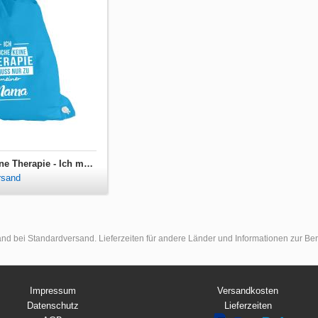
Turnbeutel Ich brauche keine Therapie - Ich muss nur zu meiner Mama
rsand
land bei Standardversand. Lieferzeiten für andere Länder und Informationen zur B
Impressum
Versandkosten
Datenschutz
Lieferzeiten