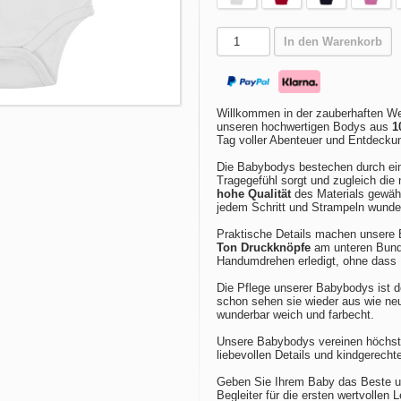
In den Warenkorb
Willkommen in der zauberhaften We
unseren hochwertigen Bodys aus
1
Tag voller Abenteuer und Entdecku
Die Babybodys bestechen durch e
Tragegefühl sorgt und zugleich die 
hohe Qualität
des Materials gewähr
jedem Schritt und Strampeln wund
Praktische Details machen unsere 
Ton Druckknöpfe
am unteren Bund 
Handumdrehen erledigt, ohne dass 
Die Pflege unserer Babybodys ist 
schon sehen sie wieder aus wie n
wunderbar weich und farbecht.
Unsere Babybodys vereinen höchste
liebevollen Details und kindgerech
Geben Sie Ihrem Baby das Beste un
Begleiter für die ersten wertvollen