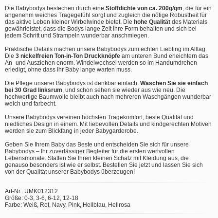
Die Babybodys bestechen durch eine
Stoffdichte von ca. 200g/qm
, die für ein
angenehm weiches Tragegefühl sorgt und zugleich die nötige Robustheit für
das aktive Leben kleiner Wirbelwinde bietet. Die
hohe Qualität
des Materials
gewährleistet, dass die Bodys lange Zeit ihre Form behalten und sich bei
jedem Schritt und Strampeln wunderbar anschmiegen.
Praktische Details machen unsere Babybodys zum echten Liebling im Alltag.
Die
3 nickelfreien Ton-in-Ton Druckknöpfe
am unteren Bund erleichtern das
An- und Ausziehen enorm. Windelwechsel werden so im Handumdrehen
erledigt, ohne dass Ihr Baby lange warten muss.
Die Pflege unserer Babybodys ist denkbar einfach.
Waschen Sie sie einfach
bei 30 Grad linksrum
, und schon sehen sie wieder aus wie neu. Die
hochwertige Baumwolle bleibt auch nach mehreren Waschgängen wunderbar
weich und farbecht.
Unsere Babybodys vereinen höchsten Tragekomfort, beste Qualität und
niedliches Design in einem. Mit liebevollen Details und kindgerechten Motiven
werden sie zum Blickfang in jeder Babygarderobe.
Geben Sie Ihrem Baby das Beste und entscheiden Sie sich für unsere
Babybodys – Ihr zuverlässiger Begleiter für die ersten wertvollen
Lebensmonate. Statten Sie Ihren kleinen Schatz mit Kleidung aus, die
genauso besonders ist wie er selbst. Bestellen Sie jetzt und lassen Sie sich
von der Qualität unserer Babybodys überzeugen!
Art-Nr.: UMK012312
Größe: 0-3, 3-6, 6-12, 12-18
Farbe: Weiß, Rot, Navy, Pink, Hellblau, Hellrosa