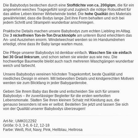
Die Babybodys bestechen durch eine
Stoffdichte von ca. 200g/qm
, die für ein
angenehm weiches Tragegefühl sorgt und zugleich die nötige Robustheit für
das aktive Leben kleiner Wirbelwinde bietet. Die
hohe Qualität
des Materials
gewährleistet, dass die Bodys lange Zeit ihre Form behalten und sich bei
jedem Schritt und Strampeln wunderbar anschmiegen.
Praktische Details machen unsere Babybodys zum echten Liebling im Alltag.
Die
3 nickelfreien Ton-in-Ton Druckknöpfe
am unteren Bund erleichtern das
An- und Ausziehen enorm. Windelwechsel werden so im Handumdrehen
erledigt, ohne dass Ihr Baby lange warten muss.
Die Pflege unserer Babybodys ist denkbar einfach.
Waschen Sie sie einfach
bei 30 Grad linksrum
, und schon sehen sie wieder aus wie neu. Die
hochwertige Baumwolle bleibt auch nach mehreren Waschgängen wunderbar
weich und farbecht.
Unsere Babybodys vereinen höchsten Tragekomfort, beste Qualität und
niedliches Design in einem. Mit liebevollen Details und kindgerechten Motiven
werden sie zum Blickfang in jeder Babygarderobe.
Geben Sie Ihrem Baby das Beste und entscheiden Sie sich für unsere
Babybodys – Ihr zuverlässiger Begleiter für die ersten wertvollen
Lebensmonate. Statten Sie Ihren kleinen Schatz mit Kleidung aus, die
genauso besonders ist wie er selbst. Bestellen Sie jetzt und lassen Sie sich
von der Qualität unserer Babybodys überzeugen!
Art-Nr.: UMK012292
Größe: 0-3, 3-6, 6-12, 12-18
Farbe: Weiß, Rot, Navy, Pink, Hellblau, Hellrosa