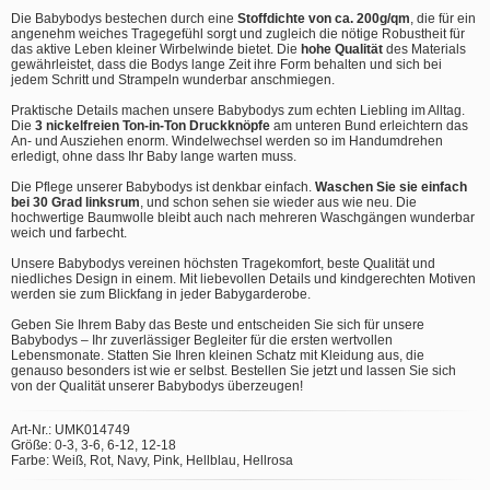
Die Babybodys bestechen durch eine
Stoffdichte von ca. 200g/qm
, die für ein
angenehm weiches Tragegefühl sorgt und zugleich die nötige Robustheit für
das aktive Leben kleiner Wirbelwinde bietet. Die
hohe Qualität
des Materials
gewährleistet, dass die Bodys lange Zeit ihre Form behalten und sich bei
jedem Schritt und Strampeln wunderbar anschmiegen.
Praktische Details machen unsere Babybodys zum echten Liebling im Alltag.
Die
3 nickelfreien Ton-in-Ton Druckknöpfe
am unteren Bund erleichtern das
An- und Ausziehen enorm. Windelwechsel werden so im Handumdrehen
erledigt, ohne dass Ihr Baby lange warten muss.
Die Pflege unserer Babybodys ist denkbar einfach.
Waschen Sie sie einfach
bei 30 Grad linksrum
, und schon sehen sie wieder aus wie neu. Die
hochwertige Baumwolle bleibt auch nach mehreren Waschgängen wunderbar
weich und farbecht.
Unsere Babybodys vereinen höchsten Tragekomfort, beste Qualität und
niedliches Design in einem. Mit liebevollen Details und kindgerechten Motiven
werden sie zum Blickfang in jeder Babygarderobe.
Geben Sie Ihrem Baby das Beste und entscheiden Sie sich für unsere
Babybodys – Ihr zuverlässiger Begleiter für die ersten wertvollen
Lebensmonate. Statten Sie Ihren kleinen Schatz mit Kleidung aus, die
genauso besonders ist wie er selbst. Bestellen Sie jetzt und lassen Sie sich
von der Qualität unserer Babybodys überzeugen!
Art-Nr.: UMK014749
Größe: 0-3, 3-6, 6-12, 12-18
Farbe: Weiß, Rot, Navy, Pink, Hellblau, Hellrosa