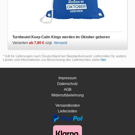
Turnbeutel Keep Calm Kings werden im Oktober geboren
Varianten
ab 7,90 €
zzgl.
Versand
* Gilt für Lieferungen nach Deutschland bei Standardversand. Lieferzeiten für andere
Länder und Informationen zur Berechnung des Liefertermins siehe
hier
.
Impressum
Datenschutz
AGB
Widerrufsbelehrung
Versandkosten
Lieferzeiten