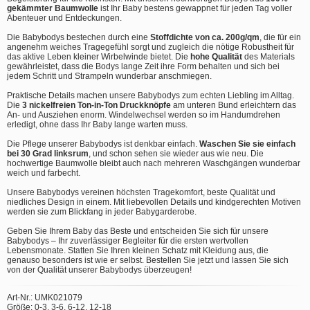
gekämmter Baumwolle
ist Ihr Baby bestens gewappnet für jeden Tag voller
Abenteuer und Entdeckungen.
Die Babybodys bestechen durch eine
Stoffdichte von ca. 200g/qm
, die für ein
angenehm weiches Tragegefühl sorgt und zugleich die nötige Robustheit für
das aktive Leben kleiner Wirbelwinde bietet. Die
hohe Qualität
des Materials
gewährleistet, dass die Bodys lange Zeit ihre Form behalten und sich bei
jedem Schritt und Strampeln wunderbar anschmiegen.
Praktische Details machen unsere Babybodys zum echten Liebling im Alltag.
Die
3 nickelfreien Ton-in-Ton Druckknöpfe
am unteren Bund erleichtern das
An- und Ausziehen enorm. Windelwechsel werden so im Handumdrehen
erledigt, ohne dass Ihr Baby lange warten muss.
Die Pflege unserer Babybodys ist denkbar einfach.
Waschen Sie sie einfach
bei 30 Grad linksrum
, und schon sehen sie wieder aus wie neu. Die
hochwertige Baumwolle bleibt auch nach mehreren Waschgängen wunderbar
weich und farbecht.
Unsere Babybodys vereinen höchsten Tragekomfort, beste Qualität und
niedliches Design in einem. Mit liebevollen Details und kindgerechten Motiven
werden sie zum Blickfang in jeder Babygarderobe.
Geben Sie Ihrem Baby das Beste und entscheiden Sie sich für unsere
Babybodys – Ihr zuverlässiger Begleiter für die ersten wertvollen
Lebensmonate. Statten Sie Ihren kleinen Schatz mit Kleidung aus, die
genauso besonders ist wie er selbst. Bestellen Sie jetzt und lassen Sie sich
von der Qualität unserer Babybodys überzeugen!
Art-Nr.: UMK021079
Größe: 0-3, 3-6, 6-12, 12-18