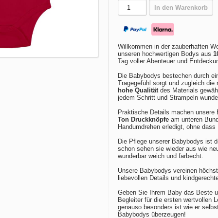
In den Warenkorb
Willkommen in der zauberhaften We
unseren hochwertigen Bodys aus
1
Tag voller Abenteuer und Entdecku
Die Babybodys bestechen durch e
Tragegefühl sorgt und zugleich die 
hohe Qualität
des Materials gewähr
jedem Schritt und Strampeln wund
Praktische Details machen unsere 
Ton Druckknöpfe
am unteren Bund 
Handumdrehen erledigt, ohne dass 
Die Pflege unserer Babybodys ist 
schon sehen sie wieder aus wie n
wunderbar weich und farbecht.
Unsere Babybodys vereinen höchste
liebevollen Details und kindgerech
Geben Sie Ihrem Baby das Beste un
Begleiter für die ersten wertvollen
genauso besonders ist wie er selbst
Babybodys überzeugen!