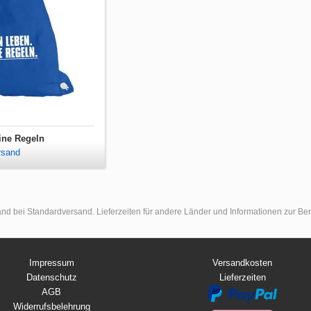
ine Regeln
rsand
land bei Standardversand. Lieferzeiten für andere Länder und Informationen zur B
Impressum
Versandkosten
Datenschutz
Lieferzeiten
AGB
Widerrufsbelehrung