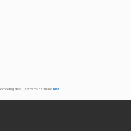
erechnung des Liefertermins siehe
hier
.