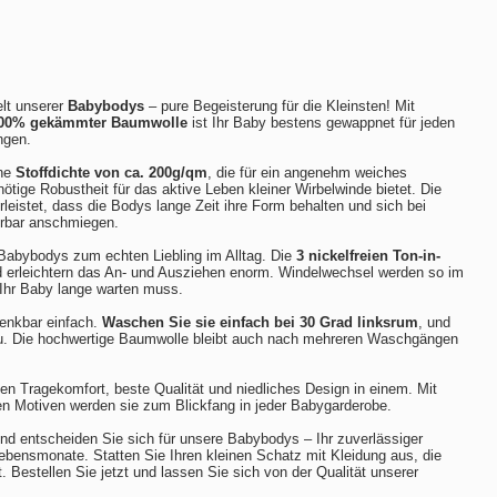
lt unserer
Babybodys
– pure Begeisterung für die Kleinsten! Mit
00% gekämmter Baumwolle
ist Ihr Baby bestens gewappnet für jeden
ngen.
ine
Stoffdichte von ca. 200g/qm
, die für ein angenehm weiches
nötige Robustheit für das aktive Leben kleiner Wirbelwinde bietet. Die
leistet, dass die Bodys lange Zeit ihre Form behalten und sich bei
erbar anschmiegen.
Babybodys zum echten Liebling im Alltag. Die
3 nickelfreien Ton-in-
erleichtern das An- und Ausziehen enorm. Windelwechsel werden so im
Ihr Baby lange warten muss.
denkbar einfach.
Waschen Sie sie einfach bei 30 Grad linksrum
, und
eu. Die hochwertige Baumwolle bleibt auch nach mehreren Waschgängen
n Tragekomfort, beste Qualität und niedliches Design in einem. Mit
ten Motiven werden sie zum Blickfang in jeder Babygarderobe.
d entscheiden Sie sich für unsere Babybodys – Ihr zuverlässiger
 Lebensmonate. Statten Sie Ihren kleinen Schatz mit Kleidung aus, die
. Bestellen Sie jetzt und lassen Sie sich von der Qualität unserer