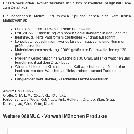
Unsere bedruckten Textilien zeichnen sich durch ihr kreatives Design mit Liebe
zum Detail aus.
Die besonderen Motive und frechen Sprüche heben dich vom tristen
Mainstream ab.
Ökotex Standard 100% zertifizierte Baumwolle
FAIRWEAR – Umsetzung von hohen Sozialstandards in den Fabriken
feminine, taillierte Passform mit zeitlosem Rundhalsausschnitt
körperbetont geschnitten - wer es lässiger mag, sollte eine Nummer
größer bestellen
Materialzusammensetzung: 100% gekämmte Baumwolle Jersey 130
g/m²
Pflegehinweise: Maschinenwäsche bis 30 Grad, auf links waschen und
bügeln, nicht auf dem Druck bügeln
Wir empfehlen dem Klima zu Liebe: Kalt waschen und auf der Leine
trocknen. Vor dem Waschen auf links drehen – schont Farben und
Druckmotiv
Langlebiger, sehr stabiler, waschfester Flexfolienaufdruck
Art-Nr.: UMK018973
Größe: S, M, L, XL, 2XL, 3XL, 4XL, 5XL
Farbe: Schwarz, Weiß, Rot, Navy, Pink, Hellgrün, Orange, Blau, Grau,
Dunkelgrau, Wine, Grün, Khaki
Weitere 089MUC - Vorwahl München Produkte