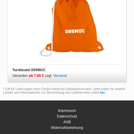
Turnbeutel 089MUC
Varianten
ab 7,90 €
zzgl.
Versand
* Gilt für Lieferungen nach Deutschland bei Standardversand. Lieferzeiten für andere
Länder und Informationen zur Berechnung des Liefertermins siehe
hier
.
Impressum
Datenschutz
AGB
Widerrufsbelehrung