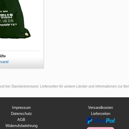
äfte
rsand
land bei Standardversand. Lieferzeiten für andere Länder und Informationen zur B
Impressum
Versandkosten
Datenschutz
Lieferzeiten
AGB
Widerrufsbelehrung