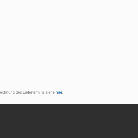
erechnung des Liefertermins siehe
hier
.