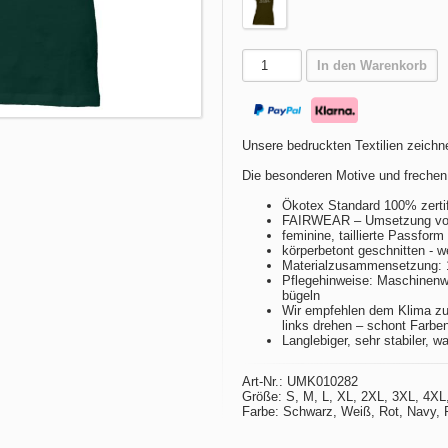
In den Warenkorb
Unsere bedruckten Textilien zeichne
Die besonderen Motive und frechen
Ökotex Standard 100% zertif
FAIRWEAR – Umsetzung von 
feminine, taillierte Passfor
körperbetont geschnitten - w
Materialzusammensetzung:
Pflegehinweise: Maschinenwä
bügeln
Wir empfehlen dem Klima zu
links drehen – schont Farbe
Langlebiger, sehr stabiler, w
Art-Nr.: UMK010282
Größe: S, M, L, XL, 2XL, 3XL, 4XL
Farbe: Schwarz, Weiß, Rot, Navy, P