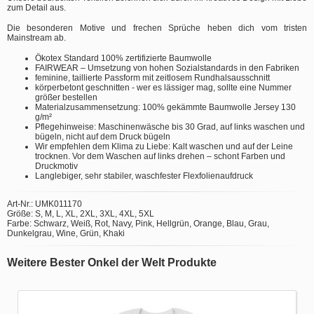
zum Detail aus.
Die besonderen Motive und frechen Sprüche heben dich vom tristen
Mainstream ab.
Ökotex Standard 100% zertifizierte Baumwolle
FAIRWEAR – Umsetzung von hohen Sozialstandards in den Fabriken
feminine, taillierte Passform mit zeitlosem Rundhalsausschnitt
körperbetont geschnitten - wer es lässiger mag, sollte eine Nummer
größer bestellen
Materialzusammensetzung: 100% gekämmte Baumwolle Jersey 130
g/m²
Pflegehinweise: Maschinenwäsche bis 30 Grad, auf links waschen und
bügeln, nicht auf dem Druck bügeln
Wir empfehlen dem Klima zu Liebe: Kalt waschen und auf der Leine
trocknen. Vor dem Waschen auf links drehen – schont Farben und
Druckmotiv
Langlebiger, sehr stabiler, waschfester Flexfolienaufdruck
Art-Nr.: UMK011170
Größe: S, M, L, XL, 2XL, 3XL, 4XL, 5XL
Farbe: Schwarz, Weiß, Rot, Navy, Pink, Hellgrün, Orange, Blau, Grau,
Dunkelgrau, Wine, Grün, Khaki
Weitere Bester Onkel der Welt Produkte