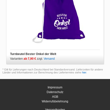
Turnbeutel Bester Onkel der Welt
Varianten
ab 7,90 €
zzgl.
Versand
* Gilt für Lieferungen nach Deutschland bei Standardversand. Lieferzeiten für andere
Länder und Informationen zur Berechnung des Liefertermins siehe
hier
.
Impressum
Datenschutz
AGB
Widerrufsbelehrung
Versandkosten