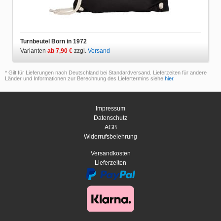
Turnbeutel Born in 1972
Varianten
ab 7,90 €
zzgl.
Versand
* Gilt für Lieferungen nach Deutschland bei Standardversand. Lieferzeiten für andere
Länder und Informationen zur Berechnung des Liefertermins siehe
hier
.
Impressum
Datenschutz
AGB
Widerrufsbelehrung
Versandkosten
Lieferzeiten