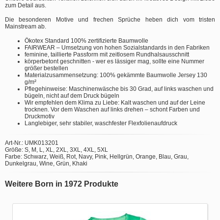
zum Detail aus.
Die besonderen Motive und frechen Sprüche heben dich vom tristen
Mainstream ab.
Ökotex Standard 100% zertifizierte Baumwolle
FAIRWEAR – Umsetzung von hohen Sozialstandards in den Fabriken
feminine, taillierte Passform mit zeitlosem Rundhalsausschnitt
körperbetont geschnitten - wer es lässiger mag, sollte eine Nummer
größer bestellen
Materialzusammensetzung: 100% gekämmte Baumwolle Jersey 130
g/m²
Pflegehinweise: Maschinenwäsche bis 30 Grad, auf links waschen und
bügeln, nicht auf dem Druck bügeln
Wir empfehlen dem Klima zu Liebe: Kalt waschen und auf der Leine
trocknen. Vor dem Waschen auf links drehen – schont Farben und
Druckmotiv
Langlebiger, sehr stabiler, waschfester Flexfolienaufdruck
Art-Nr.: UMK013201
Größe: S, M, L, XL, 2XL, 3XL, 4XL, 5XL
Farbe: Schwarz, Weiß, Rot, Navy, Pink, Hellgrün, Orange, Blau, Grau,
Dunkelgrau, Wine, Grün, Khaki
Weitere Born in 1972 Produkte