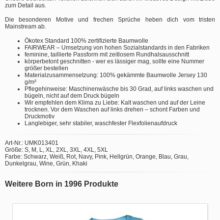
zum Detail aus.
Die besonderen Motive und frechen Sprüche heben dich vom tristen
Mainstream ab.
Ökotex Standard 100% zertifizierte Baumwolle
FAIRWEAR – Umsetzung von hohen Sozialstandards in den Fabriken
feminine, taillierte Passform mit zeitlosem Rundhalsausschnitt
körperbetont geschnitten - wer es lässiger mag, sollte eine Nummer
größer bestellen
Materialzusammensetzung: 100% gekämmte Baumwolle Jersey 130
g/m²
Pflegehinweise: Maschinenwäsche bis 30 Grad, auf links waschen und
bügeln, nicht auf dem Druck bügeln
Wir empfehlen dem Klima zu Liebe: Kalt waschen und auf der Leine
trocknen. Vor dem Waschen auf links drehen – schont Farben und
Druckmotiv
Langlebiger, sehr stabiler, waschfester Flexfolienaufdruck
Art-Nr.: UMK013401
Größe: S, M, L, XL, 2XL, 3XL, 4XL, 5XL
Farbe: Schwarz, Weiß, Rot, Navy, Pink, Hellgrün, Orange, Blau, Grau,
Dunkelgrau, Wine, Grün, Khaki
Weitere Born in 1996 Produkte