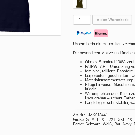
In den Warenkorb
Unsere bedruckten Textilien zeichne
Die besonderen Motive und frechen
Ökotex Standard 100% zertif
FAIRWEAR – Umsetzung von 
feminine, taillierte Passfor
körperbetont geschnitten - w
Materialzusammensetzung:
Pflegehinweise: Maschinenwä
bügeln
Wir empfehlen dem Klima zu
links drehen – schont Farbe
Langlebiger, sehr stabiler, w
Art-Nr.: UMK013441
Größe: S, M, L, XL, 2XL, 3XL, 4XL
Farbe: Schwarz, Weiß, Rot, Navy, P