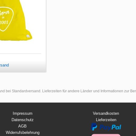
rsand
land bei Standardversand. Lieferzeiten für andere Länder und Informationen zur B
Impressum
Versandkosten
Datenschutz
Lieferzeiten
AGB
Widerrufsbelehrung