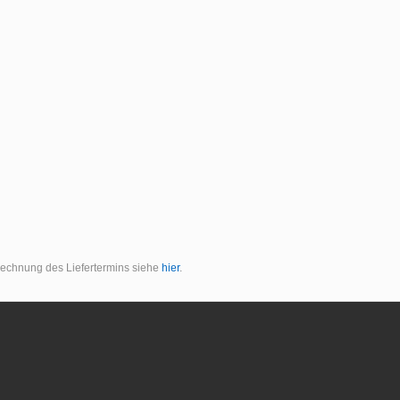
erechnung des Liefertermins siehe
hier
.