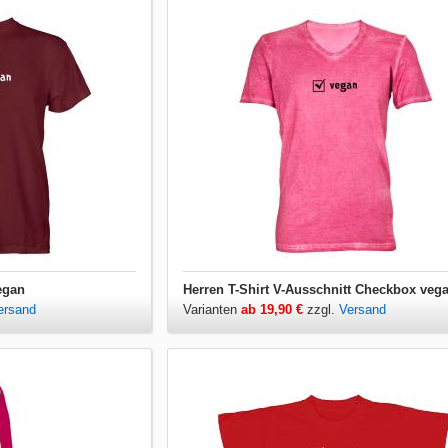
egan
Herren T-Shirt V-Ausschnitt Checkbox veg
ersand
Varianten
ab 19,90 €
zzgl.
Versand