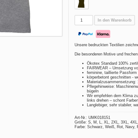
In den Warenkorb
Unsere bedruckten Textilien zeichne
Die besonderen Motive und frechen
Ökotex Standard 100% zertif
FAIRWEAR – Umsetzung von 
feminine, taillierte Passfor
körperbetont geschnitten - w
Materialzusammensetzung:
Pflegehinweise: Maschinenwä
bügeln
Wir empfehlen dem Klima zu
links drehen – schont Farbe
Langlebiger, sehr stabiler, w
Art-Nr.: UMK018151
Größe: S, M, L, XL, 2XL, 3XL, 4XL
Farbe: Schwarz, Weiß, Rot, Navy, P