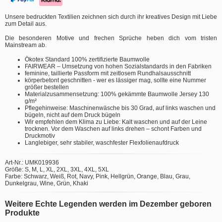
Unsere bedruckten Textilien zeichnen sich durch ihr kreatives Design mit Liebe
zum Detail aus.
Die besonderen Motive und frechen Sprüche heben dich vom tristen
Mainstream ab.
Ökotex Standard 100% zertifizierte Baumwolle
FAIRWEAR – Umsetzung von hohen Sozialstandards in den Fabriken
feminine, taillierte Passform mit zeitlosem Rundhalsausschnitt
körperbetont geschnitten - wer es lässiger mag, sollte eine Nummer
größer bestellen
Materialzusammensetzung: 100% gekämmte Baumwolle Jersey 130
g/m²
Pflegehinweise: Maschinenwäsche bis 30 Grad, auf links waschen und
bügeln, nicht auf dem Druck bügeln
Wir empfehlen dem Klima zu Liebe: Kalt waschen und auf der Leine
trocknen. Vor dem Waschen auf links drehen – schont Farben und
Druckmotiv
Langlebiger, sehr stabiler, waschfester Flexfolienaufdruck
Art-Nr.: UMK019936
Größe: S, M, L, XL, 2XL, 3XL, 4XL, 5XL
Farbe: Schwarz, Weiß, Rot, Navy, Pink, Hellgrün, Orange, Blau, Grau,
Dunkelgrau, Wine, Grün, Khaki
Weitere Echte Legenden werden im Dezember geboren
Produkte