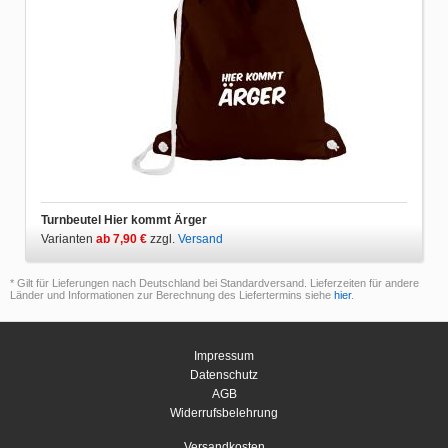
Turnbeutel Hier kommt Ärger
Varianten
ab 7,90 €
zzgl.
Versand
* Gilt für Lieferungen nach Deutschland bei Standardversand. Lieferzeiten für andere
Länder und Informationen zur Berechnung des Liefertermins siehe
hier
.
Impressum
Datenschutz
AGB
Widerrufsbelehrung
Versandkosten