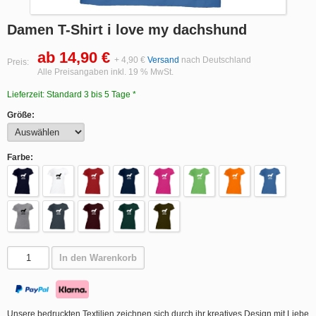
Damen T-Shirt i love my dachshund
ab 14,90 €
+ 4,90 €
Versand
nach Deutschland
Preis:
Alle Preisangaben inkl. 19 % MwSt.
Lieferzeit: Standard 3 bis 5 Tage *
Größe:
Farbe:
In den Warenkorb
Unsere bedruckten Textilien zeichnen sich durch ihr kreatives Design mit Liebe