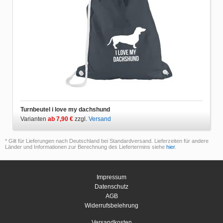
Turnbeutel i love my dachshund
Varianten
ab 7,90 €
zzgl.
Versand
* Gilt für Lieferungen nach Deutschland bei Standardversand. Lieferzeiten für andere
Länder und Informationen zur Berechnung des Liefertermins siehe
hier
.
Impressum
Datenschutz
AGB
Widerrufsbelehrung
Versandkosten