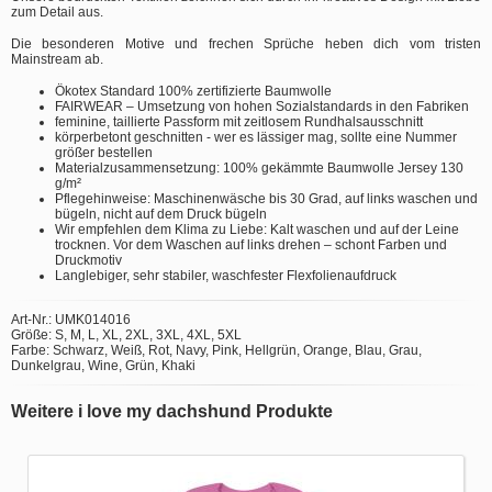
zum Detail aus.
Die besonderen Motive und frechen Sprüche heben dich vom tristen
Mainstream ab.
Ökotex Standard 100% zertifizierte Baumwolle
FAIRWEAR – Umsetzung von hohen Sozialstandards in den Fabriken
feminine, taillierte Passform mit zeitlosem Rundhalsausschnitt
körperbetont geschnitten - wer es lässiger mag, sollte eine Nummer
größer bestellen
Materialzusammensetzung: 100% gekämmte Baumwolle Jersey 130
g/m²
Pflegehinweise: Maschinenwäsche bis 30 Grad, auf links waschen und
bügeln, nicht auf dem Druck bügeln
Wir empfehlen dem Klima zu Liebe: Kalt waschen und auf der Leine
trocknen. Vor dem Waschen auf links drehen – schont Farben und
Druckmotiv
Langlebiger, sehr stabiler, waschfester Flexfolienaufdruck
Art-Nr.: UMK014016
Größe: S, M, L, XL, 2XL, 3XL, 4XL, 5XL
Farbe: Schwarz, Weiß, Rot, Navy, Pink, Hellgrün, Orange, Blau, Grau,
Dunkelgrau, Wine, Grün, Khaki
Weitere i love my dachshund Produkte