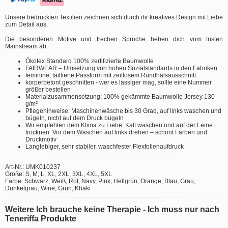
Unsere bedruckten Textilien zeichnen sich durch ihr kreatives Design mit Liebe
zum Detail aus.
Die besonderen Motive und frechen Sprüche heben dich vom tristen
Mainstream ab.
Ökotex Standard 100% zertifizierte Baumwolle
FAIRWEAR – Umsetzung von hohen Sozialstandards in den Fabriken
feminine, taillierte Passform mit zeitlosem Rundhalsausschnitt
körperbetont geschnitten - wer es lässiger mag, sollte eine Nummer
größer bestellen
Materialzusammensetzung: 100% gekämmte Baumwolle Jersey 130
g/m²
Pflegehinweise: Maschinenwäsche bis 30 Grad, auf links waschen und
bügeln, nicht auf dem Druck bügeln
Wir empfehlen dem Klima zu Liebe: Kalt waschen und auf der Leine
trocknen. Vor dem Waschen auf links drehen – schont Farben und
Druckmotiv
Langlebiger, sehr stabiler, waschfester Flexfolienaufdruck
Art-Nr.: UMK010237
Größe: S, M, L, XL, 2XL, 3XL, 4XL, 5XL
Farbe: Schwarz, Weiß, Rot, Navy, Pink, Hellgrün, Orange, Blau, Grau,
Dunkelgrau, Wine, Grün, Khaki
Weitere Ich brauche keine Therapie - Ich muss nur nach
Teneriffa Produkte