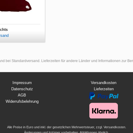
ichts
rsand
land bei Standardversand. Lieferzeiten für andere Länder und Informationen zur B
Impressum
Versandkosten
Datenschutz
Lieferzeiten
AGB
Widerrufsbelehrung
Alle Preise in Euro und inkl. der gesetzlichen Mehrwertsteuer, zzgl. Versandkosten.
Änderungen und Irrtümer vorbehalten. Abbildungen ähnlich.