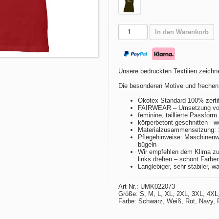
In den Warenkorb
Unsere bedruckten Textilien zeichne
Die besonderen Motive und frechen
Ökotex Standard 100% zertif
FAIRWEAR – Umsetzung von 
feminine, taillierte Passfor
körperbetont geschnitten - w
Materialzusammensetzung:
Pflegehinweise: Maschinenwä
bügeln
Wir empfehlen dem Klima zu
links drehen – schont Farbe
Langlebiger, sehr stabiler, w
Art-Nr.: UMK022073
Größe: S, M, L, XL, 2XL, 3XL, 4XL
Farbe: Schwarz, Weiß, Rot, Navy, P