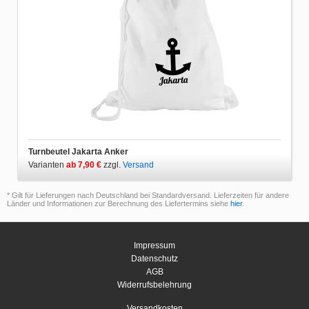
Turnbeutel Jakarta Anker
Varianten
ab 7,90 €
zzgl.
Versand
* Gilt für Lieferungen nach Deutschland bei Standardversand. Lieferzeiten für andere
Länder und Informationen zur Berechnung des Liefertermins siehe
hier
.
Impressum
Datenschutz
AGB
Widerrufsbelehrung
Versandkosten