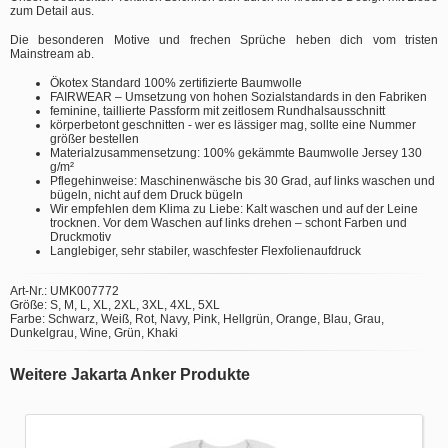
zum Detail aus.
Die besonderen Motive und frechen Sprüche heben dich vom tristen
Mainstream ab.
Ökotex Standard 100% zertifizierte Baumwolle
FAIRWEAR – Umsetzung von hohen Sozialstandards in den Fabriken
feminine, taillierte Passform mit zeitlosem Rundhalsausschnitt
körperbetont geschnitten - wer es lässiger mag, sollte eine Nummer
größer bestellen
Materialzusammensetzung: 100% gekämmte Baumwolle Jersey 130
g/m²
Pflegehinweise: Maschinenwäsche bis 30 Grad, auf links waschen und
bügeln, nicht auf dem Druck bügeln
Wir empfehlen dem Klima zu Liebe: Kalt waschen und auf der Leine
trocknen. Vor dem Waschen auf links drehen – schont Farben und
Druckmotiv
Langlebiger, sehr stabiler, waschfester Flexfolienaufdruck
Art-Nr.: UMK007772
Größe: S, M, L, XL, 2XL, 3XL, 4XL, 5XL
Farbe: Schwarz, Weiß, Rot, Navy, Pink, Hellgrün, Orange, Blau, Grau,
Dunkelgrau, Wine, Grün, Khaki
Weitere Jakarta Anker Produkte