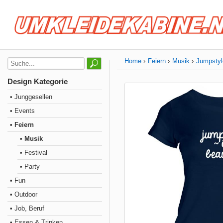
Home
Feiern
Musik
Jumpstyle
Design Kategorie
• Junggesellen
• Events
• Feiern
• Musik
• Festival
• Party
• Fun
• Outdoor
• Job, Beruf
• Essen & Trinken