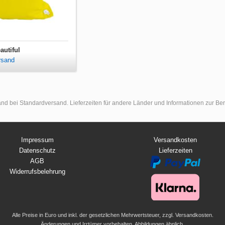
autiful
rsand
land bei Standardversand. Lieferzeiten für andere Länder und Informationen zur B
Impressum
Versandkosten
Datenschutz
Lieferzeiten
AGB
Widerrufsbelehrung
Alle Preise in Euro und inkl. der gesetzlichen Mehrwertsteuer, zzgl. Versandkosten.
Änderungen und Irrtümer vorbehalten. Abbildungen ähnlich.