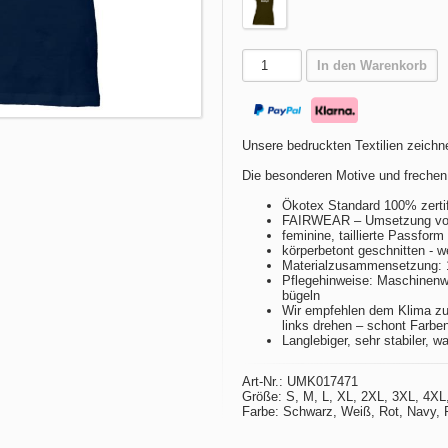
In den Warenkorb
Unsere bedruckten Textilien zeichne
Die besonderen Motive und frechen
Ökotex Standard 100% zertif
FAIRWEAR – Umsetzung von 
feminine, taillierte Passfor
körperbetont geschnitten - w
Materialzusammensetzung:
Pflegehinweise: Maschinenwä
bügeln
Wir empfehlen dem Klima zu
links drehen – schont Farbe
Langlebiger, sehr stabiler, w
Art-Nr.: UMK017471
Größe: S, M, L, XL, 2XL, 3XL, 4XL
Farbe: Schwarz, Weiß, Rot, Navy, P