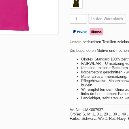
In den Warenkorb
Unsere bedruckten Textilien zeichne
Die besonderen Motive und frechen
Ökotex Standard 100% zertif
FAIRWEAR – Umsetzung von 
feminine, taillierte Passfor
körperbetont geschnitten - w
Materialzusammensetzung:
Pflegehinweise: Maschinenwä
bügeln
Wir empfehlen dem Klima zu
links drehen – schont Farbe
Langlebiger, sehr stabiler, w
Art-Nr.: UMK007937
Größe: S, M, L, XL, 2XL, 3XL, 4XL
Farbe: Schwarz, Weiß, Rot, Navy, P