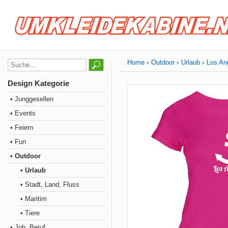
Home
Outdoor
Urlaub
Los An
Design Kategorie
• Junggesellen
• Events
• Feiern
• Fun
• Outdoor
• Urlaub
• Stadt, Land, Fluss
• Maritim
• Tiere
• Job, Beruf