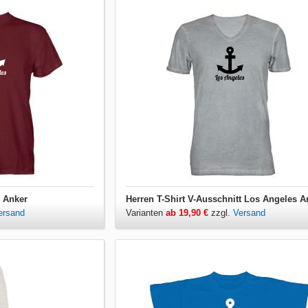
s Anker
Herren T-Shirt V-Ausschnitt Los Angeles A
ersand
Varianten
ab 19,90 €
zzgl.
Versand