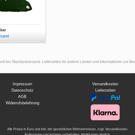
ker
rsand
land bei Standardversand. Lieferzeiten für andere Länder und Informationen zur B
Impressum
Versandkosten
Datenschutz
Lieferzeiten
AGB
Widerrufsbelehrung
Alle Preise in Euro und inkl. der gesetzlichen Mehrwertsteuer, zzgl. Versandkosten.
Änderungen und Irrtümer vorbehalten. Abbildungen ähnlich.