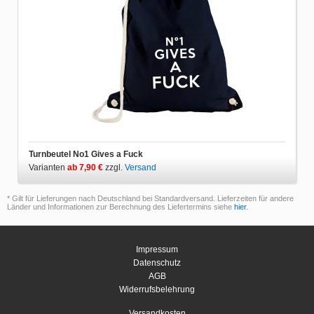
Turnbeutel No1 Gives a Fuck
Varianten
ab 7,90 €
zzgl.
Versand
* Gilt für Lieferungen nach Deutschland bei Standardversand. Lieferzeiten für andere
Länder und Informationen zur Berechnung des Liefertermins siehe
hier
.
Impressum
Datenschutz
AGB
Widerrufsbelehrung
Versandkosten