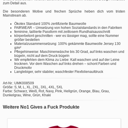
zum Detail aus.
Die besonderen Motive und frechen Sprüche heben dich vom tristen
Mainstream ab.
Ökotex Standard 100% zertifizierte Baumwolle
FAIRWEAR – Umsetzung von hohen Sozialstandards in den Fabriken
feminine, taillierte Passform mit zeitlosem Rundhalsausschnitt
körperbetont geschnitten - wer es lässiger mag, sollte eine Nummer
größer bestellen
Materialzusammensetzung: 100% gekämmte Baumwolle Jersey 130
g/m²
Pflegehinweise: Maschinenwäsche bis 30 Grad, auf links waschen und
bügeln, nicht auf dem Druck bügeln
Wir empfehlen dem Klima zu Liebe: Kalt waschen und auf der Leine
trocknen. Vor dem Waschen auf links drehen – schont Farben und
Druckmotiv
Langlebiger, sehr stabiler, waschfester Flexfolienaufdruck
Art-Nr.: UMK008509
Größe: S, M, L, XL, 2XL, 3XL, 4XL, 5XL
Farbe: Schwarz, Weiß, Rot, Navy, Pink, Hellgrün, Orange, Blau, Grau,
Dunkelgrau, Wine, Grün, Khaki
Weitere No1 Gives a Fuck Produkte