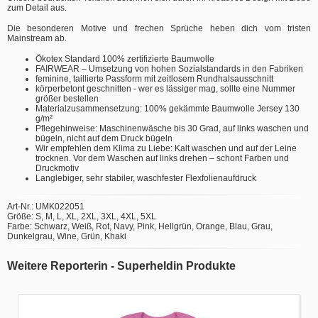
zum Detail aus.
Die besonderen Motive und frechen Sprüche heben dich vom tristen
Mainstream ab.
Ökotex Standard 100% zertifizierte Baumwolle
FAIRWEAR – Umsetzung von hohen Sozialstandards in den Fabriken
feminine, taillierte Passform mit zeitlosem Rundhalsausschnitt
körperbetont geschnitten - wer es lässiger mag, sollte eine Nummer
größer bestellen
Materialzusammensetzung: 100% gekämmte Baumwolle Jersey 130
g/m²
Pflegehinweise: Maschinenwäsche bis 30 Grad, auf links waschen und
bügeln, nicht auf dem Druck bügeln
Wir empfehlen dem Klima zu Liebe: Kalt waschen und auf der Leine
trocknen. Vor dem Waschen auf links drehen – schont Farben und
Druckmotiv
Langlebiger, sehr stabiler, waschfester Flexfolienaufdruck
Art-Nr.: UMK022051
Größe: S, M, L, XL, 2XL, 3XL, 4XL, 5XL
Farbe: Schwarz, Weiß, Rot, Navy, Pink, Hellgrün, Orange, Blau, Grau,
Dunkelgrau, Wine, Grün, Khaki
Weitere Reporterin - Superheldin Produkte