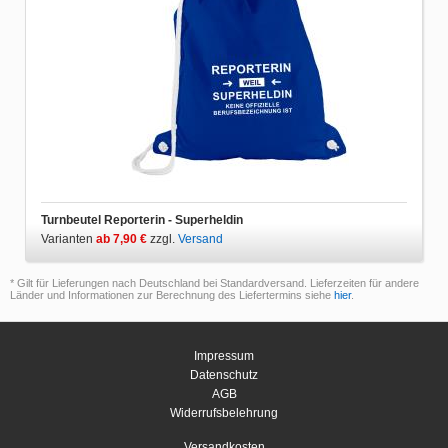
Turnbeutel Reporterin - Superheldin
Varianten
ab 7,90 €
zzgl.
Versand
* Gilt für Lieferungen nach Deutschland bei Standardversand. Lieferzeiten für andere
Länder und Informationen zur Berechnung des Liefertermins siehe
hier
.
Impressum
Datenschutz
AGB
Widerrufsbelehrung
Versandkosten