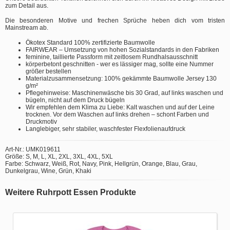
zum Detail aus.
Die besonderen Motive und frechen Sprüche heben dich vom tristen
Mainstream ab.
Ökotex Standard 100% zertifizierte Baumwolle
FAIRWEAR – Umsetzung von hohen Sozialstandards in den Fabriken
feminine, taillierte Passform mit zeitlosem Rundhalsausschnitt
körperbetont geschnitten - wer es lässiger mag, sollte eine Nummer
größer bestellen
Materialzusammensetzung: 100% gekämmte Baumwolle Jersey 130
g/m²
Pflegehinweise: Maschinenwäsche bis 30 Grad, auf links waschen und
bügeln, nicht auf dem Druck bügeln
Wir empfehlen dem Klima zu Liebe: Kalt waschen und auf der Leine
trocknen. Vor dem Waschen auf links drehen – schont Farben und
Druckmotiv
Langlebiger, sehr stabiler, waschfester Flexfolienaufdruck
Art-Nr.: UMK019611
Größe: S, M, L, XL, 2XL, 3XL, 4XL, 5XL
Farbe: Schwarz, Weiß, Rot, Navy, Pink, Hellgrün, Orange, Blau, Grau,
Dunkelgrau, Wine, Grün, Khaki
Weitere Ruhrpott Essen Produkte