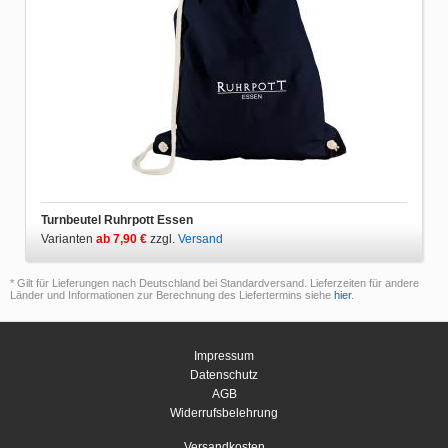
Turnbeutel Ruhrpott Essen
Varianten
ab 7,90 €
zzgl.
Versand
* Gilt für Lieferungen nach Deutschland bei Standardversand. Lieferzeiten für andere
Länder und Informationen zur Berechnung des Liefertermins siehe
hier
.
Impressum
Datenschutz
AGB
Widerrufsbelehrung
Versandkosten