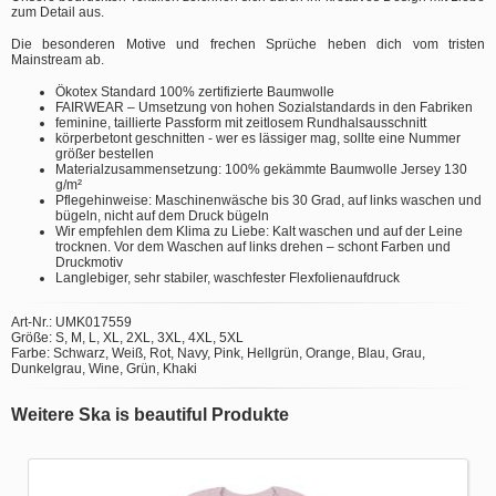
zum Detail aus.
Die besonderen Motive und frechen Sprüche heben dich vom tristen
Mainstream ab.
Ökotex Standard 100% zertifizierte Baumwolle
FAIRWEAR – Umsetzung von hohen Sozialstandards in den Fabriken
feminine, taillierte Passform mit zeitlosem Rundhalsausschnitt
körperbetont geschnitten - wer es lässiger mag, sollte eine Nummer
größer bestellen
Materialzusammensetzung: 100% gekämmte Baumwolle Jersey 130
g/m²
Pflegehinweise: Maschinenwäsche bis 30 Grad, auf links waschen und
bügeln, nicht auf dem Druck bügeln
Wir empfehlen dem Klima zu Liebe: Kalt waschen und auf der Leine
trocknen. Vor dem Waschen auf links drehen – schont Farben und
Druckmotiv
Langlebiger, sehr stabiler, waschfester Flexfolienaufdruck
Art-Nr.: UMK017559
Größe: S, M, L, XL, 2XL, 3XL, 4XL, 5XL
Farbe: Schwarz, Weiß, Rot, Navy, Pink, Hellgrün, Orange, Blau, Grau,
Dunkelgrau, Wine, Grün, Khaki
Weitere Ska is beautiful Produkte