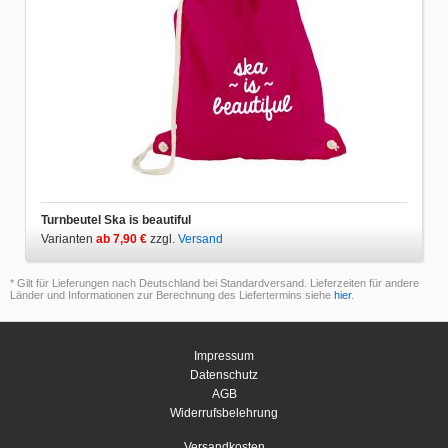
Turnbeutel Ska is beautiful
Varianten
ab 7,90 €
zzgl.
Versand
* Gilt für Lieferungen nach Deutschland bei Standardversand. Lieferzeiten für andere
Länder und Informationen zur Berechnung des Liefertermins siehe
hier
.
Impressum
Datenschutz
AGB
Widerrufsbelehrung
Versandkosten