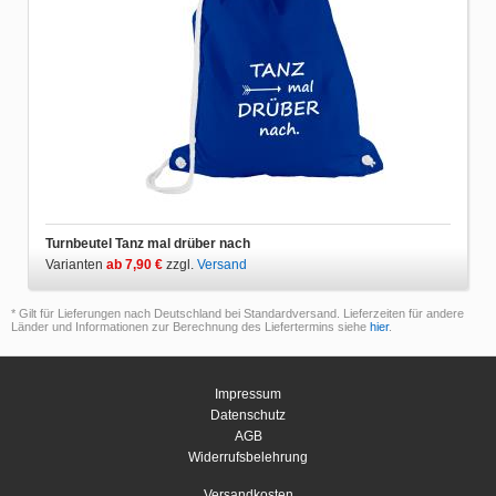
Turnbeutel Tanz mal drüber nach
Varianten
ab 7,90 €
zzgl.
Versand
* Gilt für Lieferungen nach Deutschland bei Standardversand. Lieferzeiten für andere
Länder und Informationen zur Berechnung des Liefertermins siehe
hier
.
Impressum
Datenschutz
AGB
Widerrufsbelehrung
Versandkosten