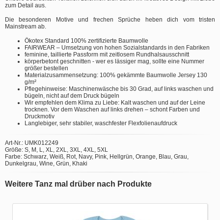
zum Detail aus.
Die besonderen Motive und frechen Sprüche heben dich vom tristen
Mainstream ab.
Ökotex Standard 100% zertifizierte Baumwolle
FAIRWEAR – Umsetzung von hohen Sozialstandards in den Fabriken
feminine, taillierte Passform mit zeitlosem Rundhalsausschnitt
körperbetont geschnitten - wer es lässiger mag, sollte eine Nummer
größer bestellen
Materialzusammensetzung: 100% gekämmte Baumwolle Jersey 130
g/m²
Pflegehinweise: Maschinenwäsche bis 30 Grad, auf links waschen und
bügeln, nicht auf dem Druck bügeln
Wir empfehlen dem Klima zu Liebe: Kalt waschen und auf der Leine
trocknen. Vor dem Waschen auf links drehen – schont Farben und
Druckmotiv
Langlebiger, sehr stabiler, waschfester Flexfolienaufdruck
Art-Nr.: UMK012249
Größe: S, M, L, XL, 2XL, 3XL, 4XL, 5XL
Farbe: Schwarz, Weiß, Rot, Navy, Pink, Hellgrün, Orange, Blau, Grau,
Dunkelgrau, Wine, Grün, Khaki
Weitere Tanz mal drüber nach Produkte