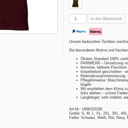
In den Warenkorb
Unsere bedruckten Textilien zeichne
Die besonderen Motive und frechen
Ökotex Standard 100% zertif
FAIRWEAR – Umsetzung von 
feminine, taillierte Passfor
körperbetont geschnitten - w
Materialzusammensetzung:
Pflegehinweise: Maschinenwä
bügeln
Wir empfehlen dem Klima zu
links drehen – schont Farbe
Langlebiger, sehr stabiler, w
Art-Nr.: UMK015206
Größe: S, M, L, XL, 2XL, 3XL, 4XL
Farbe: Schwarz, Weiß, Rot, Navy, P