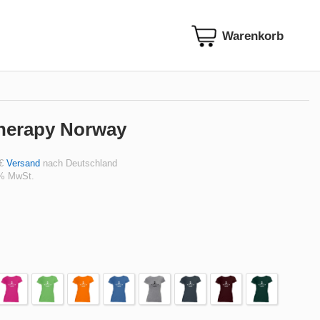
herapy Norway
 €
Versand
nach Deutschland
 % MwSt.