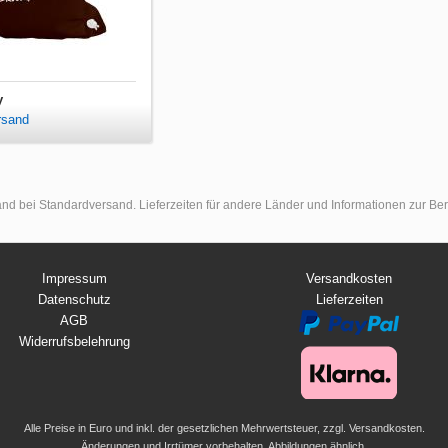
y
rsand
land bei Standardversand. Lieferzeiten für andere Länder und Informationen zur B
Impressum
Versandkosten
Datenschutz
Lieferzeiten
AGB
Widerrufsbelehrung
Alle Preise in Euro und inkl. der gesetzlichen Mehrwertsteuer, zzgl. Versandkosten.
Änderungen und Irrtümer vorbehalten. Abbildungen ähnlich.