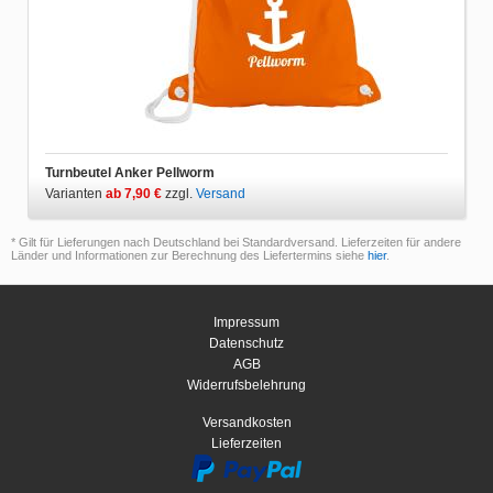
Turnbeutel Anker Pellworm
Varianten
ab 7,90 €
zzgl.
Versand
* Gilt für Lieferungen nach Deutschland bei Standardversand. Lieferzeiten für andere
Länder und Informationen zur Berechnung des Liefertermins siehe
hier
.
Impressum
Datenschutz
AGB
Widerrufsbelehrung
Versandkosten
Lieferzeiten