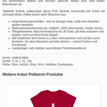
Die besonderen Motive und frechen Sprüche heben dich vom tristen
Mainstream ab.
Taillierter Schnitt, aufwendige Spray Print Technik, Ausschnitt und Ärmel mit
schmaler Borte, Artikel bluten beim Waschen aus.
körperbetont geschnitten - wer es lässiger mag, sollte eine Nummer
größer bestellen
Materialzusammensetzung: 140g/m², 100% Baumwolle, Single Jersey
Pflegehinweise: Maschinenwäsche bis 30 Grad, auf links waschen und
bügeln, nicht auf dem Druck bügeln
Wir empfehlen dem Klima zu Liebe: Kalt waschen und auf der Leine
trocknen. Vor dem Waschen auf links drehen – schont Farben und
Druckmotiv.
Langlebiger, sehr stabiler, waschfester Flexfolienaufdruck
Art-Nr.: UMK012884
Größe: S, M, L, XL, 2XL
Farbe: Olive, Hellrot, Grau, Grün, Hellblau, Dunkelgrau
Weitere Anker Pellworm Produkte