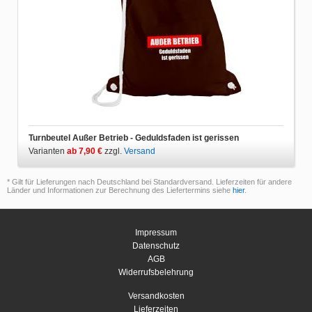
Turnbeutel Außer Betrieb - Geduldsfaden ist gerissen
Varianten
ab 7,90 €
zzgl.
Versand
* Gilt für Lieferungen nach Deutschland bei Standardversand. Lieferzeiten für andere
Länder und Informationen zur Berechnung des Liefertermins siehe
hier
.
Impressum
Datenschutz
AGB
Widerrufsbelehrung
Versandkosten
Lieferzeiten