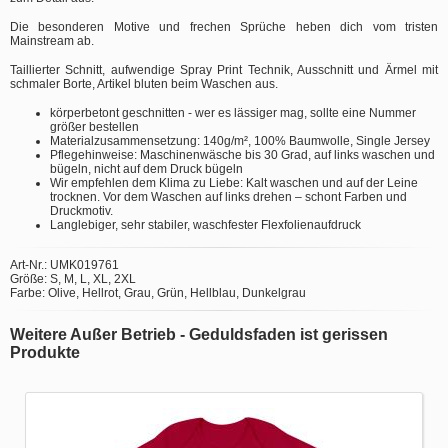
Die besonderen Motive und frechen Sprüche heben dich vom tristen
Mainstream ab.
Taillierter Schnitt, aufwendige Spray Print Technik, Ausschnitt und Ärmel mit
schmaler Borte, Artikel bluten beim Waschen aus.
körperbetont geschnitten - wer es lässiger mag, sollte eine Nummer
größer bestellen
Materialzusammensetzung: 140g/m², 100% Baumwolle, Single Jersey
Pflegehinweise: Maschinenwäsche bis 30 Grad, auf links waschen und
bügeln, nicht auf dem Druck bügeln
Wir empfehlen dem Klima zu Liebe: Kalt waschen und auf der Leine
trocknen. Vor dem Waschen auf links drehen – schont Farben und
Druckmotiv.
Langlebiger, sehr stabiler, waschfester Flexfolienaufdruck
Art-Nr.: UMK019761
Größe: S, M, L, XL, 2XL
Farbe: Olive, Hellrot, Grau, Grün, Hellblau, Dunkelgrau
Weitere Außer Betrieb - Geduldsfaden ist gerissen
Produkte