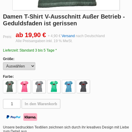
Damen T-Shirt V-Ausschnitt Außer Betrieb -
Geduldsfaden ist gerissen
ab 19,90 €
+ 4,90 €
Versand
nach Deutschland
Preis:
Alle Preisangaben inkl. 19 % MwSt.
Lieferzeit: Standard 3 bis 5 Tage *
Größe:
Farbe:
In den Warenkorb
Unsere bedruckten Textilien zeichnen sich durch ihr kreatives Design mit Liebe
zum Detail aus.