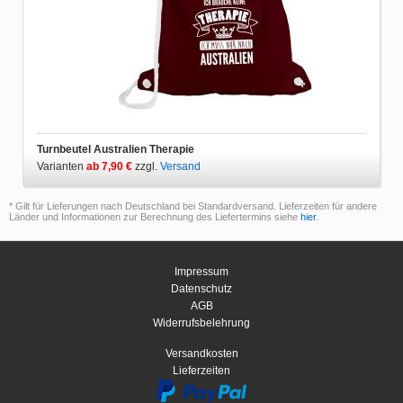
Turnbeutel Australien Therapie
Varianten
ab 7,90 €
zzgl.
Versand
* Gilt für Lieferungen nach Deutschland bei Standardversand. Lieferzeiten für andere
Länder und Informationen zur Berechnung des Liefertermins siehe
hier
.
Impressum
Datenschutz
AGB
Widerrufsbelehrung
Versandkosten
Lieferzeiten