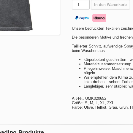
In den Warenkorb
Unsere bedruckten Textilien zeichne
Die besonderen Motive und frechen
Taillierter Schnitt, aufwendige Spr
beim Waschen aus.
körperbetont geschnitten - w
Materialzusammensetzung: 
Pflegehinweise: Maschinenwä
bügeln
Wir empfehlen dem Klima zu
links drehen – schont Farbe
Langlebiger, sehr stabiler, w
Art-Nr.: UMK020652
Größe: S, M, L, XL, 2XL
Farbe: Olive, Hellrot, Grau, Grün, 
oading Produkte