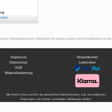
ing
rsand
land bei Standardversand. Lieferzeiten für andere Länder und Informationen zur B
Impressum
Versandkosten
Datenschutz
Lieferzeiten
AGB
Widerrufsbelehrung
Alle Preise in Euro und inkl. der gesetzlichen Mehrwertsteuer, zzgl. Versandkosten.
Änderungen und Irrtümer vorbehalten. Abbildungen ähnlich.
© 2026 UMKLEIDEKABINE.net