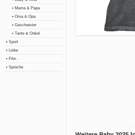
• Mama & Papa
• Oma & Opa
• Geschwister
• Tante & Onkel
• Sport
• Liebe
• Film
• Sprüche
Weitere Baby 2025 l