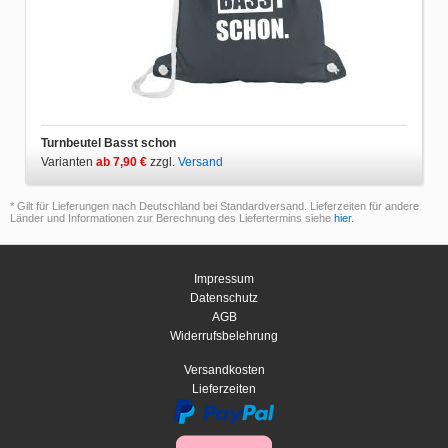
Turnbeutel Basst schon
Varianten
ab 7,90 €
zzgl.
Versand
* Gilt für Lieferungen nach Deutschland bei Standardversand. Lieferzeiten für andere
Länder und Informationen zur Berechnung des Liefertermins siehe
hier
.
Impressum
Datenschutz
AGB
Widerrufsbelehrung
Versandkosten
Lieferzeiten